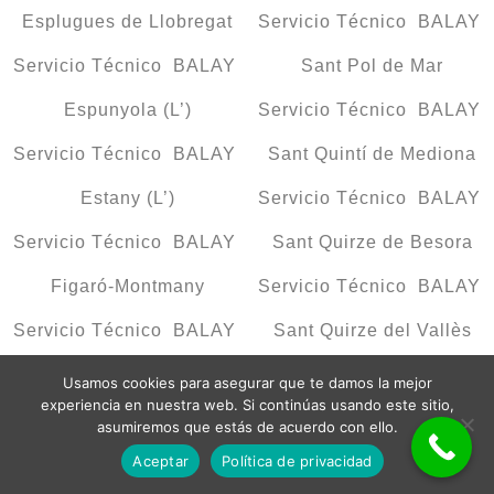
Esplugues de Llobregat
Servicio Técnico BALAY
Servicio Técnico BALAY
Sant Pol de Mar
Espunyola (L’)
Servicio Técnico BALAY
Servicio Técnico BALAY
Sant Quintí de Mediona
Estany (L’)
Servicio Técnico BALAY
Servicio Técnico BALAY
Sant Quirze de Besora
Figaró-Montmany
Servicio Técnico BALAY
Servicio Técnico BALAY
Sant Quirze del Vallès
Fígols
Servicio Técnico BALAY
Usamos cookies para asegurar que te damos la mejor
experiencia en nuestra web. Si continúas usando este sitio,
Servicio Técnico BALAY
Sant Quirze Safaja
asumiremos que estás de acuerdo con ello.
Aceptar
Política de privacidad
Fogars de la Selva
Servicio Técnico BALAY