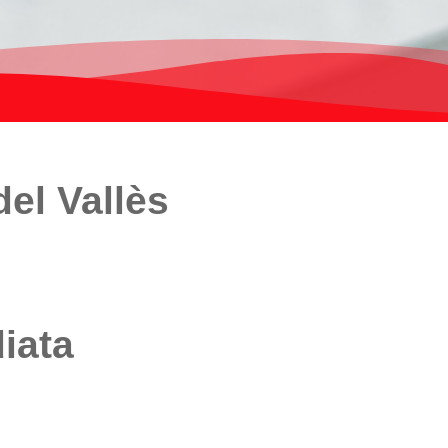
el Vallès
iata