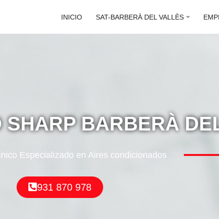
INICIO
SAT-BARBERÀ DEL VALLÈS
EMP
O SHARP BARBERÀ DE
cnico Especializado en Aires condicionados
931 870 978