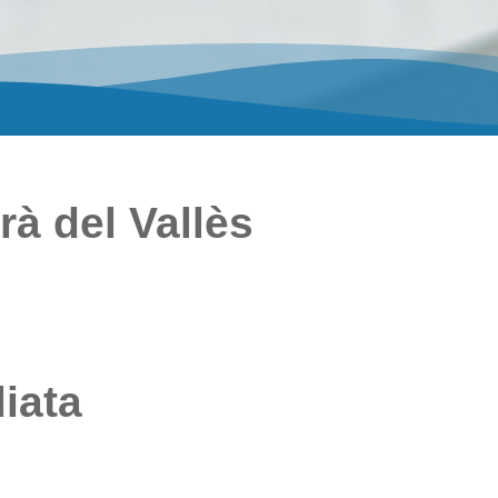
à del Vallès
iata