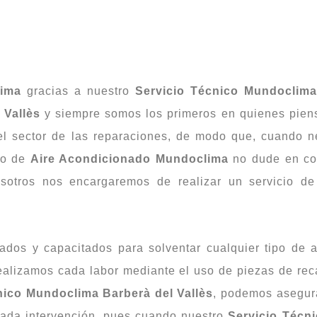
lima
gracias a nuestro
Servicio Técnico Mundoclima
 Vallès
y siempre somos los primeros en quienes piens
l sector de las reparaciones, de modo que, cuando ne
po de
Aire Acondicionado Mundoclima
no dude en co
sotros nos encargaremos de realizar un servicio de
cados y capacitados para solventar cualquier tipo de
ealizamos cada labor mediante el uso de piezas de rec
nico Mundoclima Barberà del Vallès
, podemos asegur
 cada intervención, pues cuando nuestro
Servicio Técn