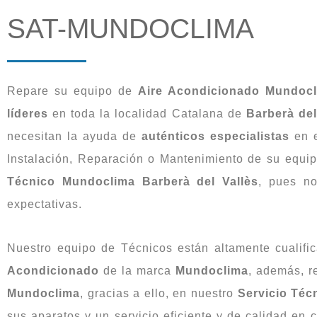
SAT-MUNDOCLIMA
Repare su equipo de
Aire Acondicionado Mundoc
líderes
en toda la localidad Catalana de
Barberà del
necesitan la ayuda de
auténticos
especialistas
en e
Instalación, Reparación o Mantenimiento de su equi
Técnico Mundoclima Barberà del Vallès
, pues no
expectativas.
Nuestro equipo de Técnicos están altamente cualifi
Acondicionado
de la marca
Mundoclima
, además, r
Mundoclima
, gracias a ello, en nuestro
Servicio Téc
sus aparatos y un servicio eficiente y de calidad en