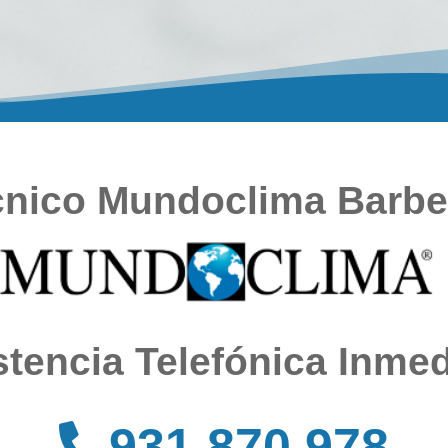
cnico Mundoclima Barber
stencia Telefónica Inmed
931 870 978