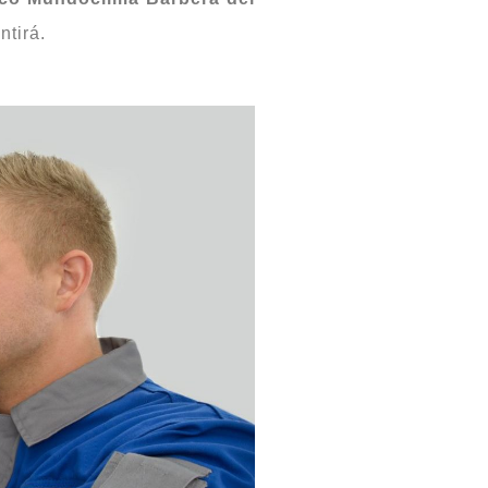
tirá.