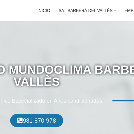
INICIO
SAT-BARBERÀ DEL VALLÈS
EMP
CO MUNDOCLIMA BARB
VALLÈS
cnico Especializado en Aires condicionados
931 870 978