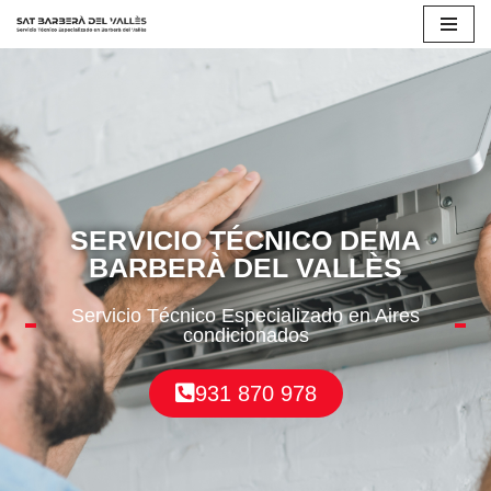
Saltar
al
contenido
SERVICIO TÉCNICO DEMA
BARBERÀ DEL VALLÈS
Servicio Técnico Especializado en Aires
condicionados
931 870 978