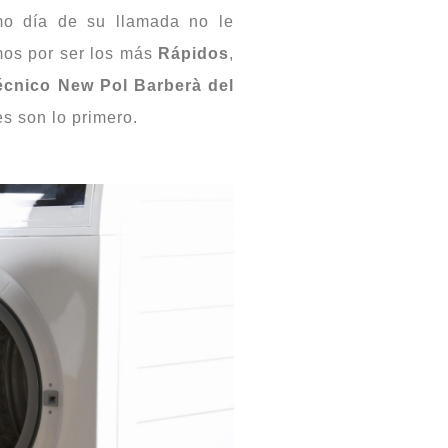
smo día de su llamada no le
os por ser los más
Rápidos
,
écnico New Pol Barberà del
es son lo primero.